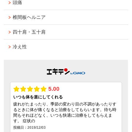
頭痛
椎間板ヘルニア
四十肩・五十肩
冷え性