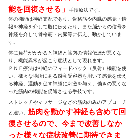
能を回復させる」
手技療法です。
体の機能は神経支配であり、骨格筋や内臓の感覚・情
報を神経を介して脳に伝えたり、また脳からの信号を
神経を介して骨格筋・内臓等に伝え、動かしていま
す。
体に負荷がかかると神経と筋肉の情報伝達が悪くな
り、機能異常が起こり症状として現れます。
ＰＮＦ療法は神経のフィードバック（反射）機能を使
い、様々な場所にある感覚受容器を用いて感覚を伝え
る神経、運動を促す神経に刺激を与え、働きの悪くな
った筋肉の機能を促通させる手技です。
ストレッチやマッサージなどの筋肉のみのアプローチ
筋肉を動かす神経も含めて回
と違い、
復させるので、今まで改善しなか
った様々な症状改善に期待できま