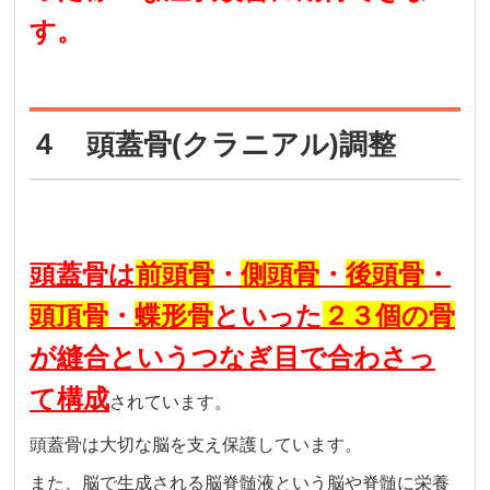
す。
４ 頭蓋骨(クラニアル)調整
頭蓋骨は
前頭骨
・
側頭骨
・
後頭骨
・
頭頂骨
・
蝶形骨
といった
２３個の骨
が縫合というつなぎ目で合わさっ
て構成
されています。
頭蓋骨は大切な脳を支え保護しています。
また、脳で生成される脳脊髄液という脳や脊髄に栄養