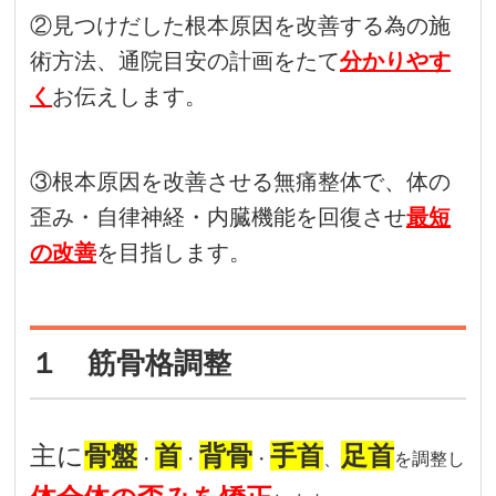
②見つけだした根本原因を改善する為の施
術方法、通院目安の計画をたて
分かりやす
く
お伝えします。
③根本原因を改善させる無痛整体で、体の
歪み・自律神経・内臓機能を回復させ
最短
の改善
を目指します。
１ 筋骨格調整
主に
骨盤
首
背骨
手首
足首
・
・
・
、
を調整し