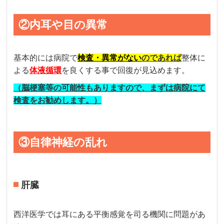
②内耳や目の異常
基本的には病院で
検査・異常がない
のであれば
整体に
よる
体液循環
を良くする事で回復が見込めます。
（脳梗塞等の可能性もありますので、まずは病院にて
検査をお勧めします。）
③自律神経の乱れ
肝臓
西洋医学では耳にある平衡感覚を司る機関に問題があ