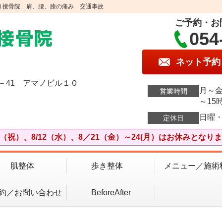
り接骨院 肩、腰、膝の痛み 交通事故
ご予約・お
054
ネット予約
－41 アマノビル１０
月～金
営業時間
～15
日曜
定休日
11（祝）、8/12（水）、8／21（金）～24(月）はお休みとなり
肌整体
歩き整体
メニュー／施術
約／お問い合わせ
BeforeAfter