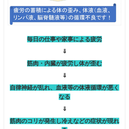
毎日の仕事や家事による疲労
⇓
筋肉・内臓が疲労し体が歪む
⇓
自律神経が乱れ、血液等の体液循環が悪く
なる
⇓
筋肉のコリが発生し冷えなどの症状が現れ