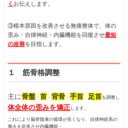
く
お伝えします。
③根本原因を改善させる無痛整体で、体の
歪み・自律神経・内臓機能を回復させ
最短
の改善
を目指します。
１ 筋骨格調整
主に
骨盤
首
背骨
手首
足首
・
・
・
、
を調整し
体全体の歪みを矯正
します。
これにより脳脊髄液の循環が良くなり、自律神経系の
働きを促進させ内臓機能・