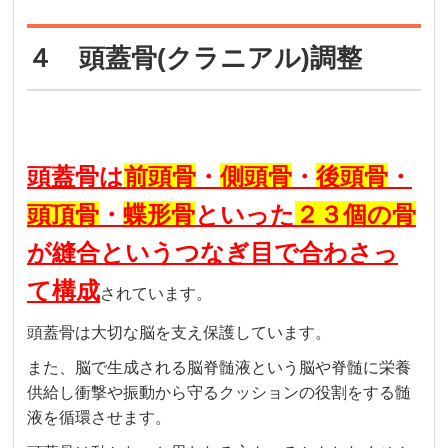
４ 頭蓋骨(クラニアル)調整
頭蓋骨は
前頭骨
・
側頭骨
・
後頭骨
・
頭頂骨
・
蝶形骨
といった
２３個の骨
が縫合というつなぎ目で合わさっ
て構成
されています。
頭蓋骨は大切な脳を支え保護しています。
また、脳で生成される脳脊髄液という脳や脊髄に栄養
供給し衝撃や振動から守るクッションの役割をする髄
液を循環させます。