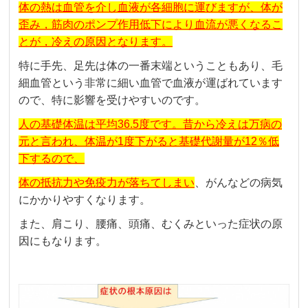
体の熱は血管を介し血液が各細胞に運びますが、体が
歪み，筋肉のポンプ作用低下により血流が悪くなるこ
とが，冷えの原因となります。
特に手先、足先は体の一番末端ということもあり、毛
細血管という非常に細い血管で血液が運ばれています
ので、特に影響を受けやすいのです。
人の基礎体温は平均36.5度です。昔から
冷えは万病の
元
と言われ、体温が1度下がると基礎代謝量が12％低
下するので、
体の抵抗力や免疫力が落ちてしまい
、がんなどの病気
にかかりやすくなります。
また、肩こり、腰痛、頭痛、むくみといった症状の原
因にもなります。